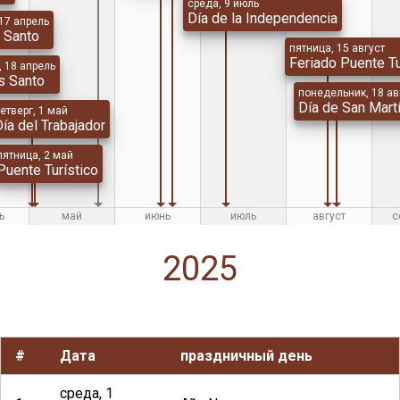
среда, 9 июль
Día de la Independencia
 17 апрель
 Santo
пятница, 15 август
Feriado Puente Tu
, 18 апрель
s Santo
понедельник, 18 ав
Día de San Mart
етверг, 1 май
ía del Trabajador
пятница, 2 май
Puente Turístico
ь
май
июнь
июль
август
с
2025
#
Дата
праздничный день
среда, 1