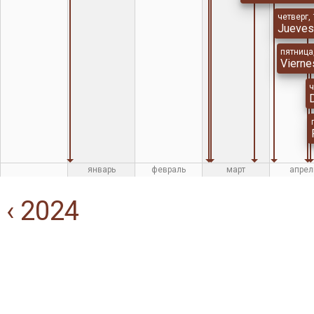
четверг,
Jueves
пятница
Vierne
ч
D
январь
февраль
март
апрел
‹ 2024