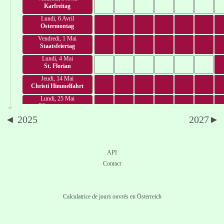
Karfreitag
Lundi, 6 Avril
Ostermontag
Vendredi, 1 Mai
Staatsfeiertag
Lundi, 4 Mai
St. Florian
Jeudi, 14 Mai
Christi Himmelfahrt
Lundi, 25 Mai
Pfingstmontag
◄ 2025
2027►
Jeudi, 4 Juin
Fronleichnam
Samedi, 15 Août
Mariä Himmelfahrt
API
Jeudi, 24 Septembre
Contact
St. Rupert
Samedi, 10 Octobre
Volksabstimmung
Calculatrice de jours ouvrés en Österreich
Lundi, 26 Octobre
Nationalfeiertag
Dimanche, 1 Novembre