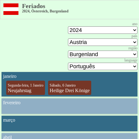
Feriados
2024, Österreich, Burgenland
ano
país
região
language
janeiro
Segunda-feira, 1 Janeiro
Sábado, 6 Janeiro
Neujahrstag
Heilige Drei Könige
fevereiro
março
abril