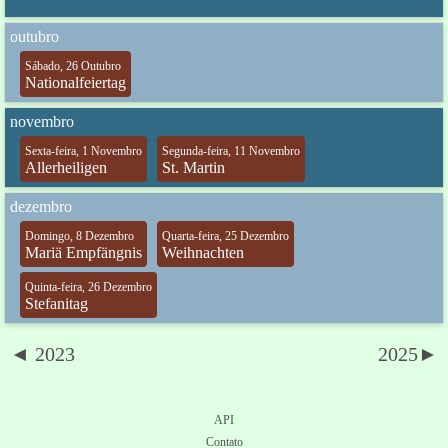
outubro
Sábado, 26 Outubro
Nationalfeiertag
novembro
Sexta-feira, 1 Novembro
Segunda-feira, 11 Novembro
Allerheiligen
St. Martin
dezembro
Domingo, 8 Dezembro
Quarta-feira, 25 Dezembro
Mariä Empfängnis
Weihnachten
Quinta-feira, 26 Dezembro
Stefanitag
◄ 2023
2025►
API
Contato