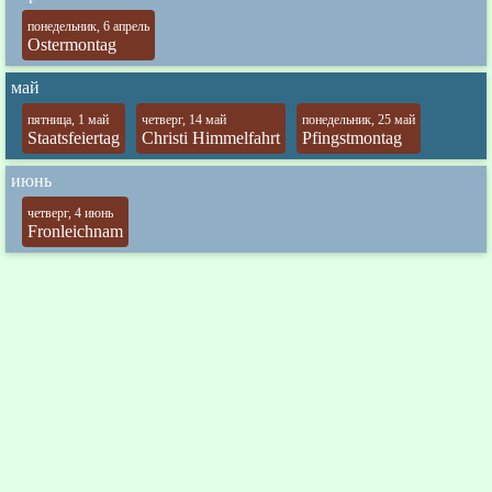
понедельник, 6 апрель
Ostermontag
май
пятница, 1 май
четверг, 14 май
понедельник, 25 май
Staatsfeiertag
Christi Himmelfahrt
Pfingstmontag
июнь
четверг, 4 июнь
Fronleichnam