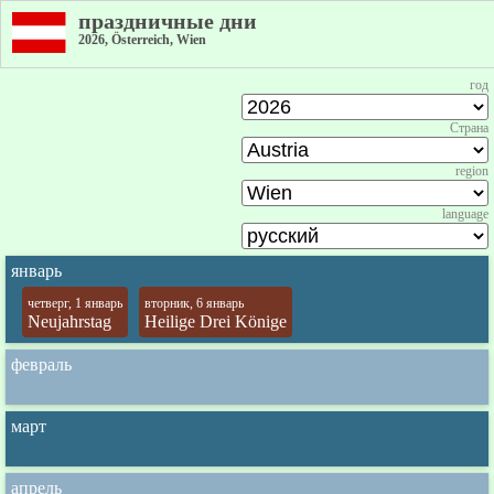
праздничные дни
2026, Österreich, Wien
год
Страна
region
language
январь
четверг, 1 январь
вторник, 6 январь
Neujahrstag
Heilige Drei Könige
февраль
март
апрель