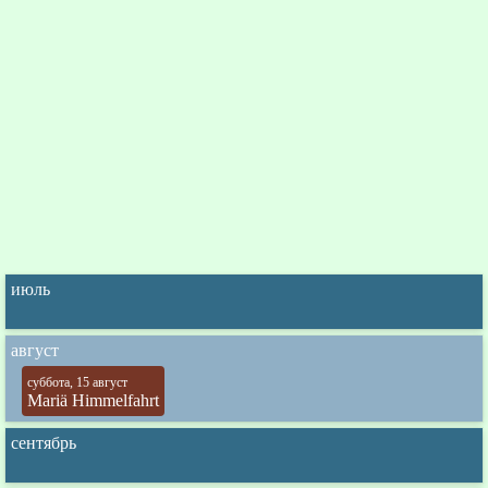
июль
август
суббота, 15 август
Mariä Himmelfahrt
сентябрь