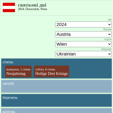
святкові дні
2024, Österreich, Wien
рік
Країна
region
language
січень
понеділок, 1 січень
субота, 6 січень
Neujahrstag
Heilige Drei Könige
лютий
березень
квітень