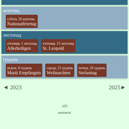
жовтень
субота, 26 жовтень
Nationalfeiertag
листопад
п'ятниця, 1 листопад
п'ятниця, 15 листопад
Allerheiligen
St. Leopold
грудень
неділя, 8 грудень
середа, 25 грудень
четвер, 26 грудень
Mariä Empfängnis
Weihnachten
Stefanitag
◄ 2023
2025►
API
контакти