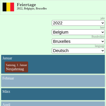
Feiertage
2022, Belgique, Bruxelles
jahr
land
Bundesländ
language
Januar
Samstag, 1. Januar
Neujahrstag
Februar
März
April