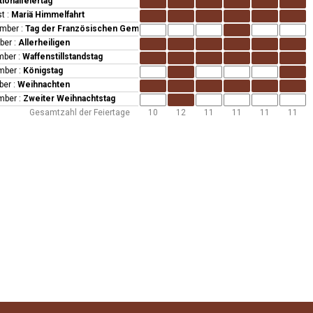
tionalfeiertag
st
:
Mariä Himmelfahrt
ember
:
Tag der Französischen Gemeinschaft
mber
:
Allerheiligen
ember
:
Waffenstillstandstag
ember
:
Königstag
ber
:
Weihnachten
ember
:
Zweiter Weihnachtstag
Gesamtzahl der Feiertage
10
12
11
11
11
11