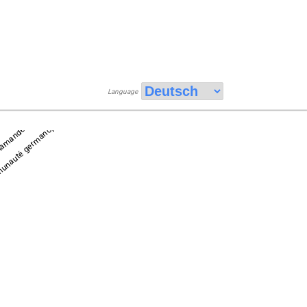
Language
nauté germanophone
e
lamande