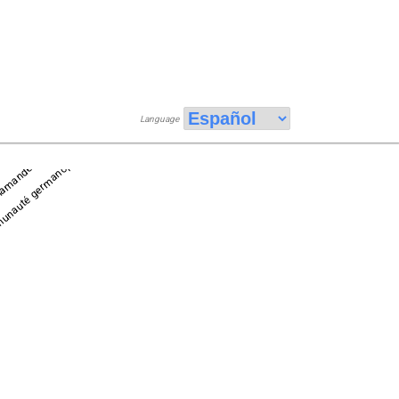
Language
nauté germanophone
e
lamande