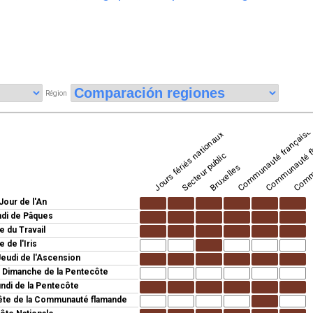
Région
Commu
Communauté français
Communauté f
Jours fériés nationaux
Secteur public
Bruxelles
Jour de l'An
di de Pâques
e du Travail
e de l'Iris
Jeudi de l'Ascension
:
Dimanche de la Pentecôte
ndi de la Pentecôte
ête de la Communauté flamande