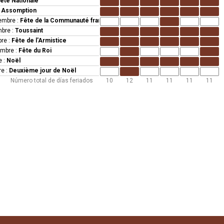
ête Nationale
:
Assomption
iembre
:
Fête de la Communauté française
mbre
:
Toussaint
bre
:
Fête de l'Armistice
embre
:
Fête du Roi
e
:
Noël
re
:
Deuxième jour de Noël
Número total de días feriados
10
12
11
11
11
11