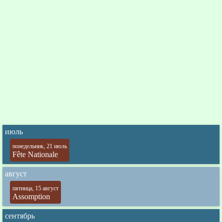
июль
понедельник, 21 июль
Fête Nationale
август
пятница, 15 август
Assomption
сентябрь