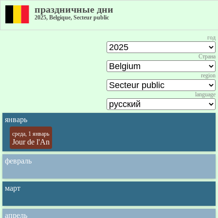
праздничные дни
2025, Belgique, Secteur public
год
Страна
region
language
январь
среда, 1 январь
Jour de l'An
февраль
март
апрель