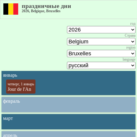
праздничные дни
2026, Belgique, Bruxelles
год
Страна
region
language
январь
четверг, 1 январь
Jour de l'An
февраль
март
апрель