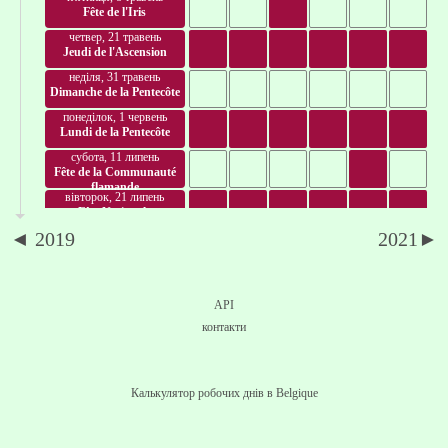
Fête de l'Iris
четвер, 21 травень
Jeudi de l'Ascension
неділя, 31 травень
Dimanche de la Pentecôte
понеділок, 1 червень
Lundi de la Pentecôte
субота, 11 липень
Fête de la Communauté
flamande
вівторок, 21 липень
Fête Nationale
◄ 2019
2021►
субота, 15 серпень
Assomption
неділя, 27 вересень
Fête de la Communauté
API
française
неділя, 1 листопад
контакти
Toussaint
середа, 11 листопад
Fête de l'Armistice
Калькулятор робочих днів в Belgique
неділя, 15 листопад
Fête du Roi
п'ятниця, 25 грудень