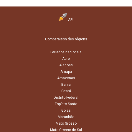
API
Comparaison des régions
Feriados nacionais
Acre
Alagoas
Amapá
Amazonas
Bahia
Ceará
Distrito Federal
Espírito Santo
Goiás
Maranhão
Mato Grosso
Mato Grosso do Sul