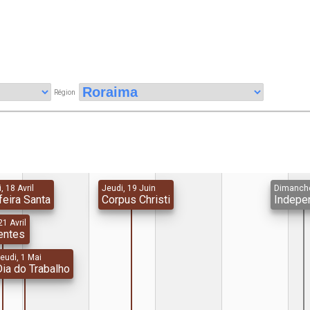
Région
, 18 Avril
Jeudi, 19 Juin
Dimanche
feira Santa
Corpus Christi
Indepe
21 Avril
entes
eudi, 1 Mai
Dia do Trabalho