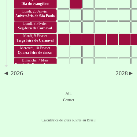
Dia do evangélico
Lundi, 25 Janvier
Aniversário de São Paulo
Lundi, 8 Février
Seg-feira de Carnaval
Mardi, 9 Février
Terça-feira de Carnaval
Mercredi, 10 Février
Quarta-feira de cinzas
Dimanche, 7 Mars
Revolução Pernambucana
de 1817
◄ 2026
2028►
Lundi, 8 Mars
Alusivo ao Dia
Internacional da Mulher
Mercredi, 17 Mars
Aniversário de Aracaju
API
Jeudi, 18 Mars
Contact
Autonomia Tocantins
Vendredi, 19 Mars
Dia de São José
Calculatrice de jours ouvrés au Brasil
Jeudi, 25 Mars
Data magna do estado
Ceará
Vendredi, 26 Mars