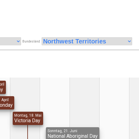
Bundesländ
ril
ay
 April
Monday
Montag, 18. Mai
Victoria Day
Sonntag, 21. Juni
National Aboriginal Day