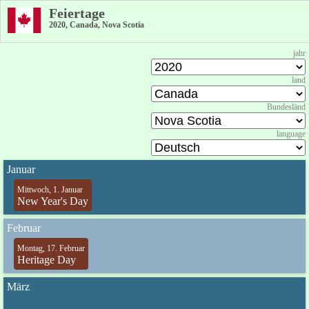
Feiertage
2020, Canada, Nova Scotia
jahr
land
Bundesländ
language
Januar
Mittwoch, 1. Januar
New Year's Day
Februar
Montag, 17. Februar
Heritage Day
März