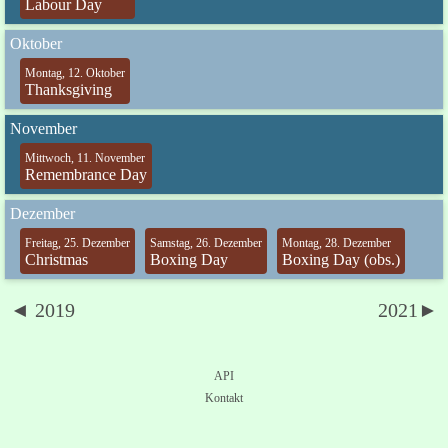
Labour Day
Oktober
Montag, 12. Oktober
Thanksgiving
November
Mittwoch, 11. November
Remembrance Day
Dezember
Freitag, 25. Dezember
Samstag, 26. Dezember
Montag, 28. Dezember
Christmas
Boxing Day
Boxing Day (obs.)
◄ 2019
2021►
API
Kontakt