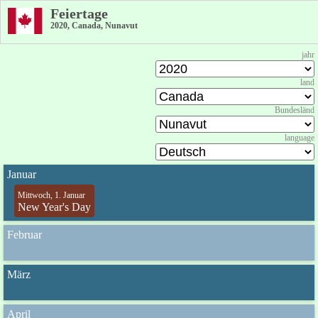
Feiertage
2020, Canada, Nunavut
jahr
land
Bundesländ
language
Januar
Mittwoch, 1. Januar
New Year's Day
Februar
März
April