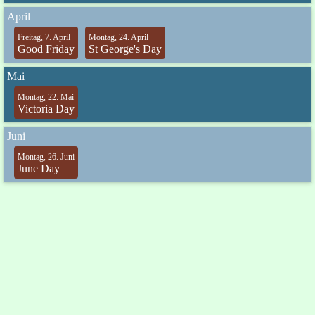
April
Freitag, 7. April
Montag, 24. April
Good Friday
St George's Day
Mai
Montag, 22. Mai
Victoria Day
Juni
Montag, 26. Juni
June Day