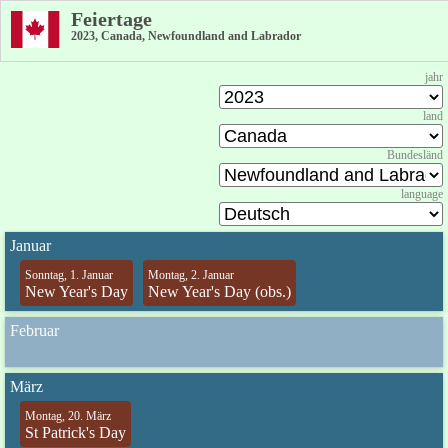
Feiertage
2023, Canada, Newfoundland and Labrador
jahr
land
Bundesländ
language
Januar
Sonntag, 1. Januar
Montag, 2. Januar
New Year's Day
New Year's Day (obs.)
Februar
März
Montag, 20. März
St Patrick's Day