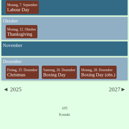
Montag, 7. September
Labour Day
Oktober
Montag, 12. Oktober
Thanksgiving
November
Dezember
Freitag, 25. Dezember
Samstag, 26. Dezember
Montag, 28. Dezember
Christmas
Boxing Day
Boxing Day (obs.)
◄ 2025
2027►
API
Kontakt