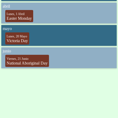
abril
Lunes, 1 Abril
Easter Monday
mayo
Lunes, 20 Mayo
Victoria Day
junio
Viernes, 21 Junio
National Aboriginal Day