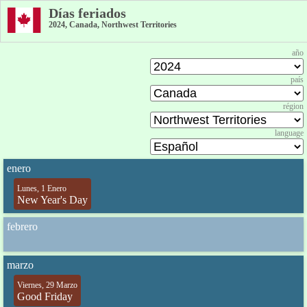
Días feriados
2024, Canada, Northwest Territories
año
país
région
language
enero
Lunes, 1 Enero
New Year's Day
febrero
marzo
Viernes, 29 Marzo
Good Friday