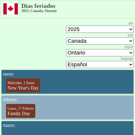
Días feriados
2025, Canada, Ontario
año
país
région
language
enero
Miércoles, 1 Enero
New Year's Day
febrero
Lunes, 17 Febrero
Family Day
marzo