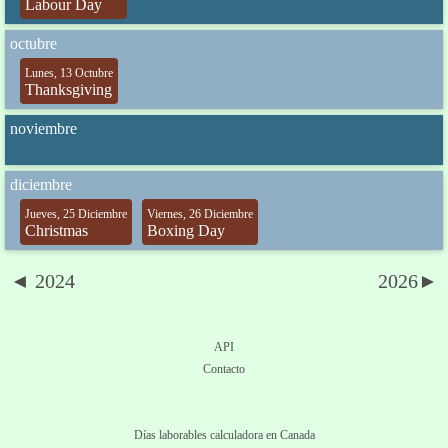
Labour Day
octubre
Lunes, 13 Octubre
Thanksgiving
noviembre
diciembre
Jueves, 25 Diciembre
Viernes, 26 Diciembre
Christmas
Boxing Day
◄ 2024
2026►
API
Contacto
Días laborables calculadora en Canada