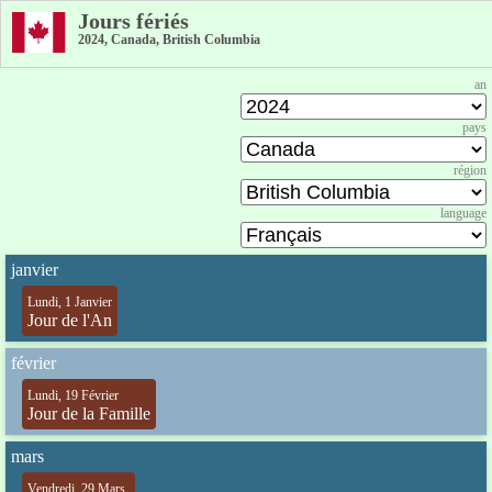
Jours fériés
2024, Canada, British Columbia
an
pays
région
language
janvier
Lundi, 1 Janvier
Jour de l'An
février
Lundi, 19 Février
Jour de la Famille
mars
Vendredi, 29 Mars