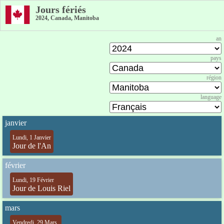
Jours fériés
2024, Canada, Manitoba
an
pays
région
language
janvier
Lundi, 1 Janvier
Jour de l'An
février
Lundi, 19 Février
Jour de Louis Riel
mars
Vendredi, 29 Mars