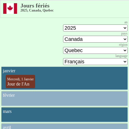
Jours fériés
2025, Canada, Quebec
an
pays
région
language
janvier
Mercredi, 1 Janvier
Jour de l'An
février
mars
avril