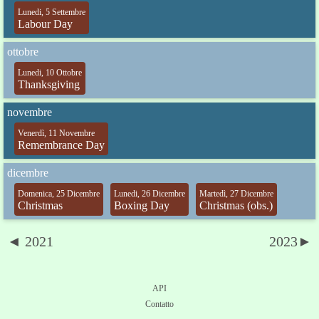
Lunedi, 5 Settembre
Labour Day
ottobre
Lunedi, 10 Ottobre
Thanksgiving
novembre
Venerdì, 11 Novembre
Remembrance Day
dicembre
Domenica, 25 Dicembre
Lunedi, 26 Dicembre
Martedì, 27 Dicembre
Christmas
Boxing Day
Christmas (obs.)
◄ 2021
2023►
API
Contatto