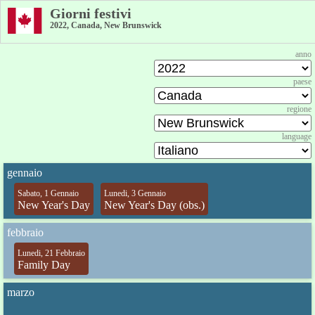
Giorni festivi
2022, Canada, New Brunswick
anno
paese
regione
language
gennaio
Sabato, 1 Gennaio
Lunedi, 3 Gennaio
New Year's Day
New Year's Day (obs.)
febbraio
Lunedi, 21 Febbraio
Family Day
marzo