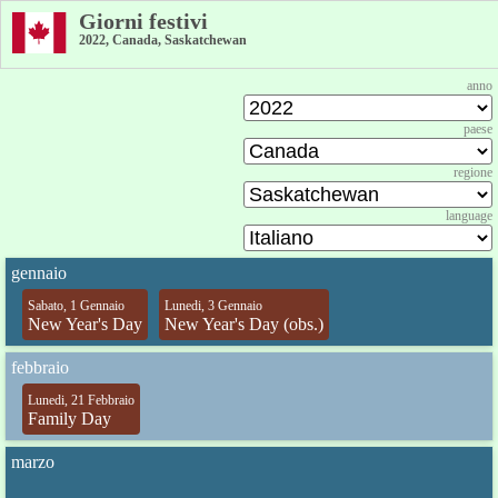
Giorni festivi
2022, Canada, Saskatchewan
anno
paese
regione
language
gennaio
Sabato, 1 Gennaio
Lunedi, 3 Gennaio
New Year's Day
New Year's Day (obs.)
febbraio
Lunedi, 21 Febbraio
Family Day
marzo