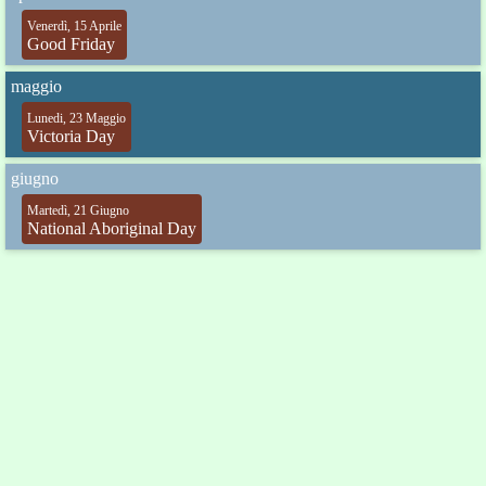
Venerdì, 15 Aprile
Good Friday
maggio
Lunedi, 23 Maggio
Victoria Day
giugno
Martedì, 21 Giugno
National Aboriginal Day