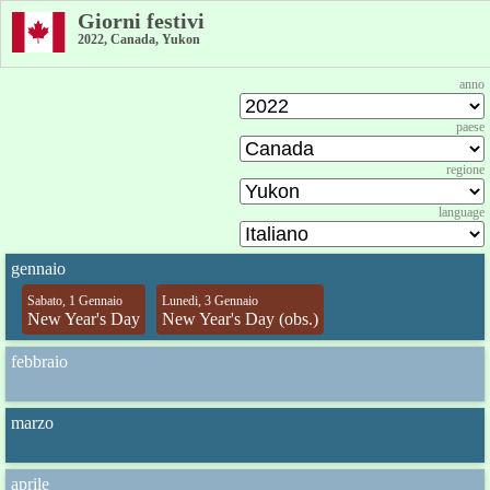
Giorni festivi
2022, Canada, Yukon
anno
paese
regione
language
gennaio
Sabato, 1 Gennaio
Lunedi, 3 Gennaio
New Year's Day
New Year's Day (obs.)
febbraio
marzo
aprile