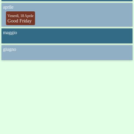
aprile
Venerdì, 18 Aprile
Good Friday
maggio
giugno