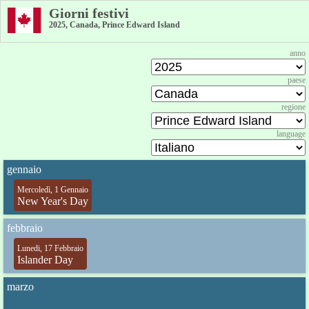
Giorni festivi
2025, Canada, Prince Edward Island
anno
paese
regione
language
gennaio
Mercoledì, 1 Gennaio
New Year's Day
febbraio
Lunedi, 17 Febbraio
Islander Day
marzo