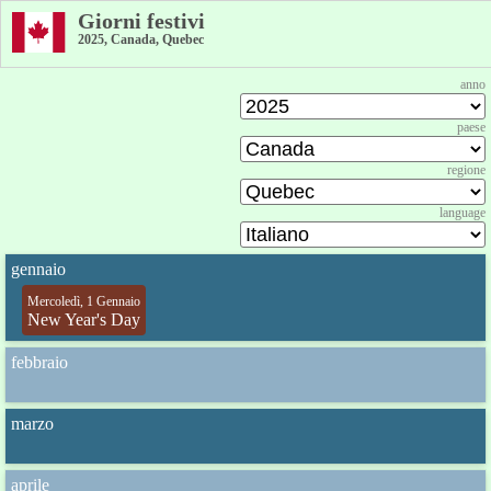
Giorni festivi
2025, Canada, Quebec
anno
paese
regione
language
gennaio
Mercoledì, 1 Gennaio
New Year's Day
febbraio
marzo
aprile