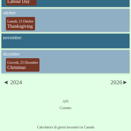
Labour Day
ottobre
Lunedi, 13 Ottobre
Thanksgiving
novembre
dicembre
Giovedi, 25 Dicembre
Christmas
◄ 2024
2026►
API
Contatto
Calcolatrice di giorni lavorativi in Canada