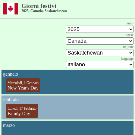
Giorni festivi
2025, Canada, Saskatchewan
anno
paese
regione
language
gennaio
Mercoledì, 1 Gennaio
New Year's Day
febbraio
Lunedi, 17 Febbraio
Family Day
marzo