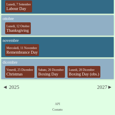
Lunedi, 7 Settembre
Labour Day
ottobre
Lunedi, 12 Ottobre
Thanksgiving
novembre
Mercoledì, 11 Novembre
Remembrance Day
dicembre
Venerdì, 25 Dicembre
Sabato, 26 Dicembre
Lunedi, 28 Dicembre
Christmas
Boxing Day
Boxing Day (obs.)
◄ 2025
2027►
API
Contatto