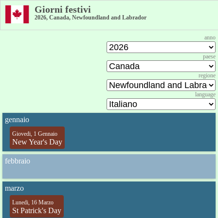
Giorni festivi
2026, Canada, Newfoundland and Labrador
anno
paese
regione
language
gennaio
Giovedi, 1 Gennaio
New Year's Day
febbraio
marzo
Lunedi, 16 Marzo
St Patrick's Day