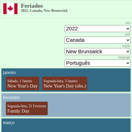
Feriados
2022, Canada, New Brunswick
ano
país
região
language
janeiro
Sábado, 1 Janeiro
Segunda-feira, 3 Janeiro
New Year's Day
New Year's Day (obs.)
fevereiro
Segunda-feira, 21 Fevereiro
Family Day
março