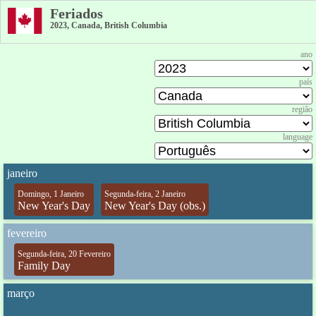
Feriados
2023, Canada, British Columbia
ano
país
região
language
janeiro
Domingo, 1 Janeiro
Segunda-feira, 2 Janeiro
New Year's Day
New Year's Day (obs.)
fevereiro
Segunda-feira, 20 Fevereiro
Family Day
março