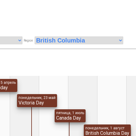
Region
15 апрель
iday
понедельник, 23 май
Victoria Day
пятница, 1 июль
Canada Day
понедельник, 1 август
British Columbia Day