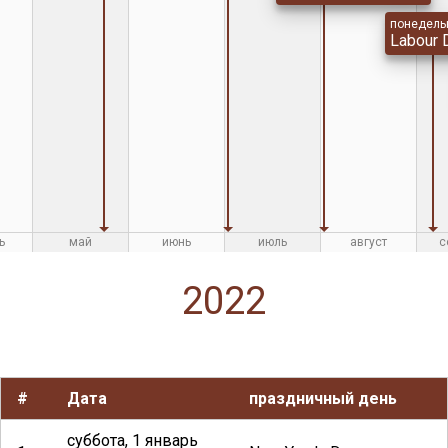
понедельн
Labour 
ь
май
июнь
июль
август
с
2022
#
Дата
праздничный день
суббота, 1 январь