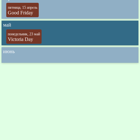
пятница, 15 апрель
Good Friday
май
понедельник, 23 май
Victoria Day
июнь