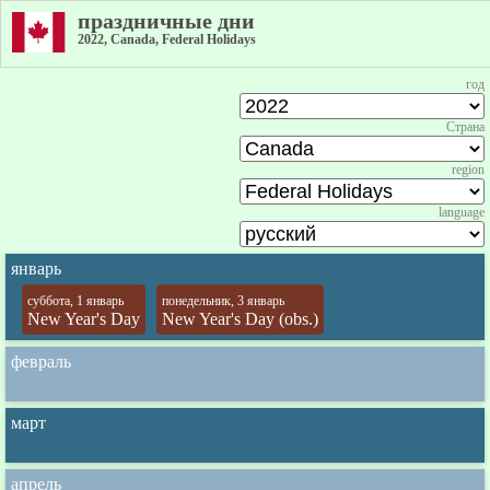
праздничные дни
2022, Canada, Federal Holidays
год
Страна
region
language
январь
суббота, 1 январь
понедельник, 3 январь
New Year's Day
New Year's Day (obs.)
февраль
март
апрель