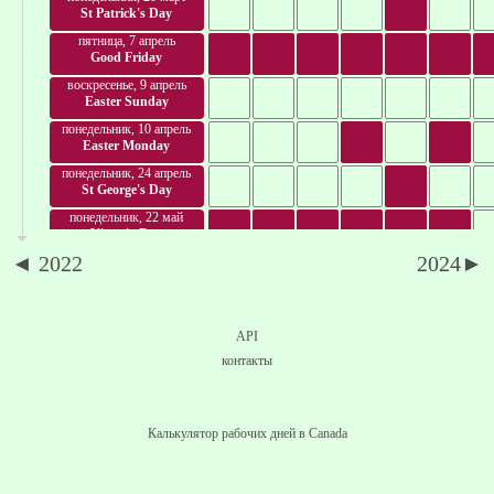
St Patrick's Day
пятница, 7 апрель
Good Friday
воскресенье, 9 апрель
Easter Sunday
понедельник, 10 апрель
Easter Monday
понедельник, 24 апрель
St George's Day
понедельник, 22 май
Victoria Day
◄ 2022
2024►
среда, 21 июнь
National Aboriginal Day
суббота, 24 июнь
National Holiday of
API
Quebec
понедельник, 26 июнь
контакты
June Day
суббота, 1 июль
Canada Day
Калькулятор рабочих дней в Canada
понедельник, 3 июль
Canada Day (obs.)
воскресенье, 9 июль