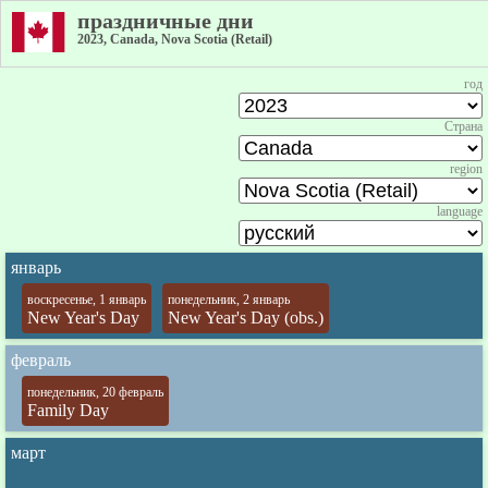
праздничные дни
2023, Canada, Nova Scotia (Retail)
год
Страна
region
language
январь
воскресенье, 1 январь
понедельник, 2 январь
New Year's Day
New Year's Day (obs.)
февраль
понедельник, 20 февраль
Family Day
март