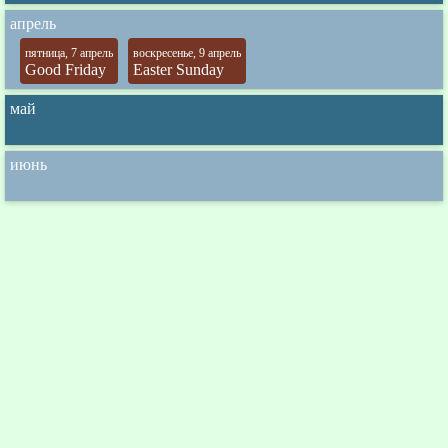
апрель
пятница, 7 апрель
воскресенье, 9 апрель
Good Friday
Easter Sunday
май
июнь