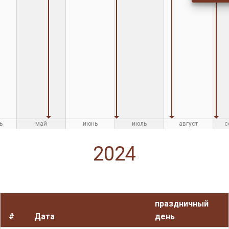
ь
май
июнь
июль
август
с
2024
праздничный
#
Дата
день