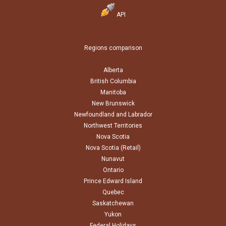
API
Regions comparison
Alberta
British Columbia
Manitoba
New Brunswick
Newfoundland and Labrador
Northwest Territories
Nova Scotia
Nova Scotia (Retail)
Nunavut
Ontario
Prince Edward Island
Quebec
Saskatchewan
Yukon
Federal Holidays