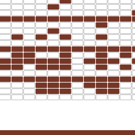
ciliation
10
12
10
14
15
15
7
10
15
11
9