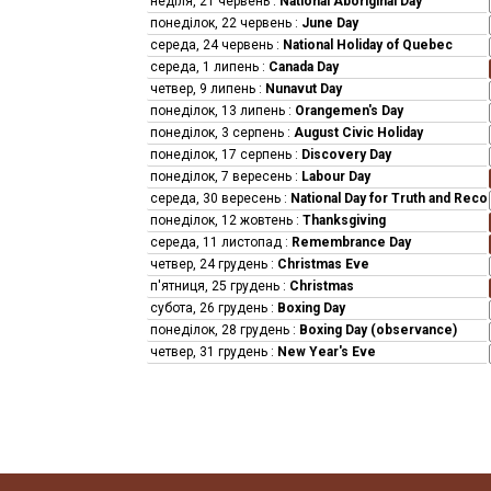
неділя, 21 червень
:
National Aboriginal Day
понеділок, 22 червень
:
June Day
середа, 24 червень
:
National Holiday of Quebec
середа, 1 липень
:
Canada Day
четвер, 9 липень
:
Nunavut Day
понеділок, 13 липень
:
Orangemen's Day
понеділок, 3 серпень
:
August Civic Holiday
понеділок, 17 серпень
:
Discovery Day
понеділок, 7 вересень
:
Labour Day
середа, 30 вересень
:
National Day for Truth and Recon
понеділок, 12 жовтень
:
Thanksgiving
середа, 11 листопад
:
Remembrance Day
четвер, 24 грудень
:
Christmas Eve
п'ятниця, 25 грудень
:
Christmas
субота, 26 грудень
:
Boxing Day
понеділок, 28 грудень
:
Boxing Day (observance)
четвер, 31 грудень
:
New Year's Eve
Total number of public holidays