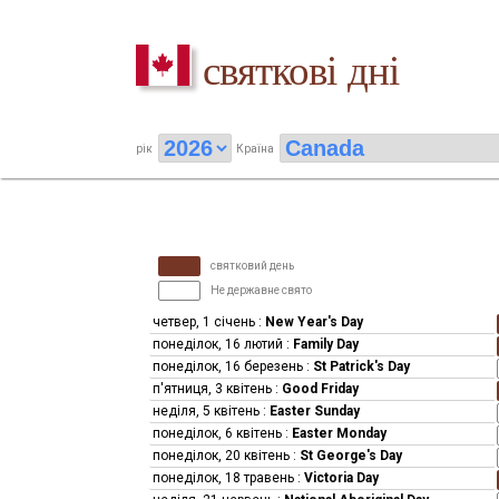
святкові дні
рік
Країна
святковий день
Не державне свято
четвер, 1 січень
:
New Year's Day
понеділок, 16 лютий
:
Family Day
понеділок, 16 березень
:
St Patrick's Day
п'ятниця, 3 квітень
:
Good Friday
неділя, 5 квітень
:
Easter Sunday
понеділок, 6 квітень
:
Easter Monday
понеділок, 20 квітень
:
St George's Day
понеділок, 18 травень
:
Victoria Day