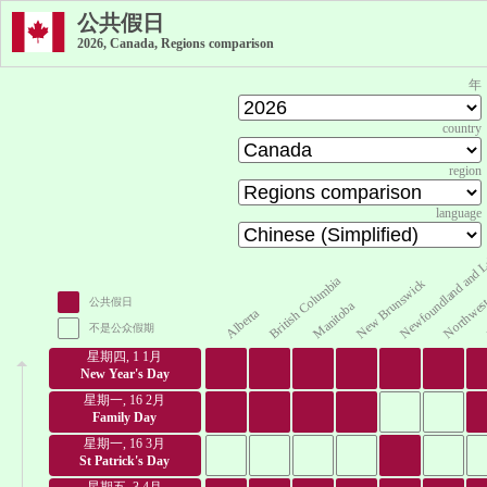
公共假日
2026, Canada, Regions comparison
年
country
region
language
Newfoundland and L
Northwest 
British Columbia
New Brunswick
公共假日
Manitoba
Alberta
不是公众假期
星期四, 1 1月
New Year's Day
星期一, 16 2月
Family Day
星期一, 16 3月
St Patrick's Day