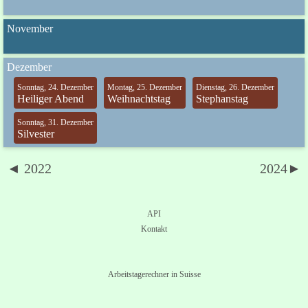
November
Dezember
Sonntag, 24. Dezember
Montag, 25. Dezember
Dienstag, 26. Dezember
Heiliger Abend
Weihnachtstag
Stephanstag
Sonntag, 31. Dezember
Silvester
◄ 2022
2024►
API
Kontakt
Arbeitstagerechner in Suisse