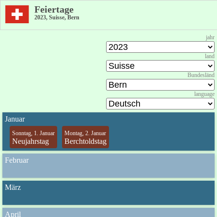
Feiertage
2023, Suisse, Bern
jahr
land
Bundesländ
language
Januar
Sonntag, 1. Januar
Montag, 2. Januar
Neujahrstag
Berchtoldstag
Februar
März
April