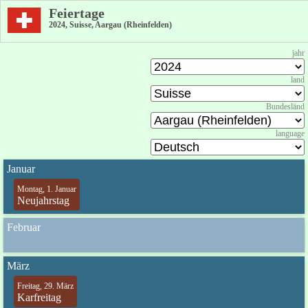
Feiertage
2024, Suisse, Aargau (Rheinfelden)
jahr
land
Bundesländ
language
Januar
Montag, 1. Januar
Neujahrstag
Februar
März
Freitag, 29. März
Karfreitag