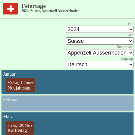
Feiertage
2024, Suisse, Appenzell Ausserrhoden
jahr
land
Bundesländ
language
Januar
Montag, 1. Januar
Neujahrstag
Februar
März
Freitag, 29. März
Karfreitag