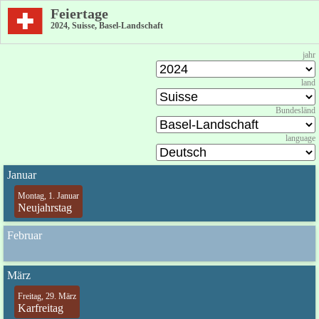
Feiertage
2024, Suisse, Basel-Landschaft
jahr
land
Bundesländ
language
Januar
Montag, 1. Januar
Neujahrstag
Februar
März
Freitag, 29. März
Karfreitag