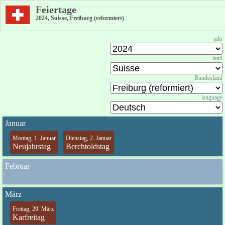
Feiertage
2024, Suisse, Freiburg (reformiert)
jahr
land
Bundesländ
language
Januar
Montag, 1. Januar
Dienstag, 2. Januar
Neujahrstag
Berchtoldstag
Februar
März
Freitag, 29. März
Karfreitag