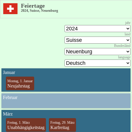
Feiertage
2024, Suisse, Neuenburg
jahr
land
Bundesländ
language
Januar
Montag, 1. Januar
Neujahrstag
Februar
März
Freitag, 1. März
Freitag, 29. März
Unabhängigkeitstag
Karfreitag