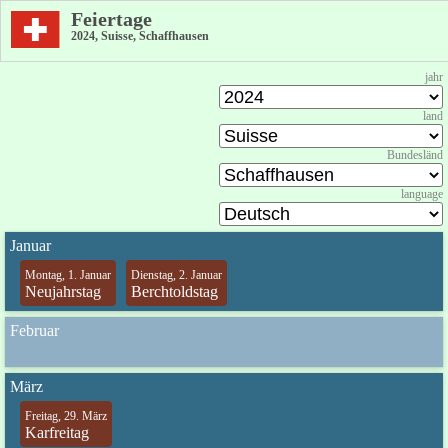
Feiertage
2024, Suisse, Schaffhausen
jahr
land
Bundesländ
language
Januar
Montag, 1. Januar
Dienstag, 2. Januar
Neujahrstag
Berchtoldstag
Februar
März
Freitag, 29. März
Karfreitag