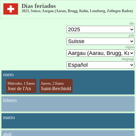
Días feriados
2025, Suisse, Aargau (Aarau, Brugg, Kulm, Lenzburg, Zofingen Baden)
año
país
région
language
enero
Miércoles, 1 Enero
Jueves, 2 Enero
Jour de l'An
Saint-Berchtold
febrero
marzo
abril