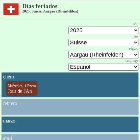
Días feriados
2025, Suisse, Aargau (Rheinfelden)
año
país
région
language
enero
Miércoles, 1 Enero
Jour de l'An
febrero
marzo
abril