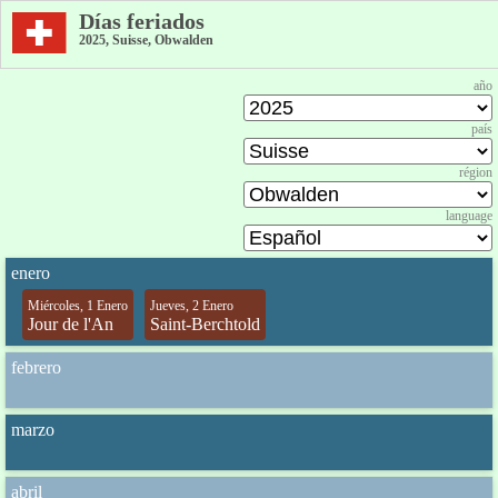
Días feriados
2025, Suisse, Obwalden
año
país
région
language
enero
Miércoles, 1 Enero
Jueves, 2 Enero
Jour de l'An
Saint-Berchtold
febrero
marzo
abril