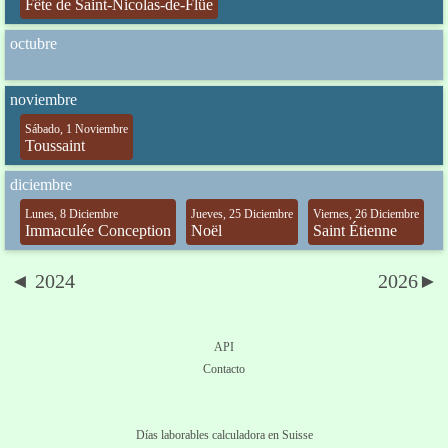
Fête de Saint-Nicolas-de-Flüe
octubre
noviembre
Sábado, 1 Noviembre
Toussaint
diciembre
Lunes, 8 Diciembre
Jueves, 25 Diciembre
Viernes, 26 Diciembre
Immaculée Conception
Noël
Saint Étienne
◄ 2024
2026►
API
Contacto
Días laborables calculadora en Suisse