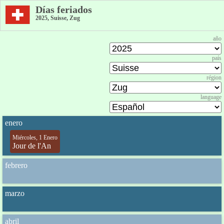
Días feriados
2025, Suisse, Zug
año
país
région
language
enero
Miércoles, 1 Enero
Jour de l'An
febrero
marzo
abril